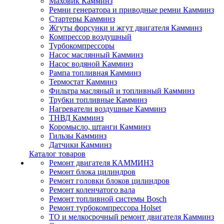
Маховик Камминз
Ремни генератора и приводные ремни Камминз
Стартеры Камминз
Жгуты форсунки и жгут двигателя Камминз
Компрессор воздушный
Турбокомпрессоры
Насос маслянный Камминз
Насос водяной Камминз
Рампа топливная Камминз
Термостат Камминз
Фильтра масляный и топливный Камминз
Трубки топливные Камминз
Нагреватели воздушные Камминз
ТНВД Камминз
Коромысло, штанги Камминз
Гильзы Камминз
Датчики Камминз
Каталог товаров
Ремонт двигателя КАММИНЗ
Ремонт блока цилиндров
Ремонт головки блоков цилиндров
Ремонт коленчатого вала
Ремонт топливной системы Bosch
Ремонт турбокомпрессора Holset
ТО и мелкосрочный ремонт двигателя Камминз