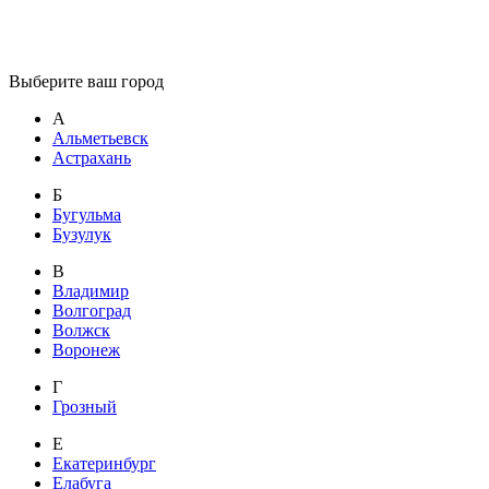
Выберите ваш город
А
Альметьевск
Астрахань
Б
Бугульма
Бузулук
В
Владимир
Волгоград
Волжск
Воронеж
Г
Грозный
Е
Екатеринбург
Елабуга