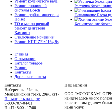
Ремонт коленчатого вала
Ремонт топливной
Расточка блока цили
системы Bosch
Ремонт турбокомпрессора
Гильзование Блока ц
Holset
ТО и мелкосрочный
Хонингование блока
ремонт двигателя
Камминз
Отключение мочевины
Ремонт КПП ZF zf 16s, 9s
Главная
О компании
Каталог товаров
Ремонт
Контакты
Доставка и оплата
Контакты
Наш магазин
Набережные Челны,
ООО "МОТОРКАМ" ОГРН 11
Мензелинский тракт, 29в/1 ст17
найдете здесь много полез
Посмотреть на карте
клиентов мы уделяем боль
8-800-707–04-81
нами услуг.
Пн-Пт 8:00 - 17:00