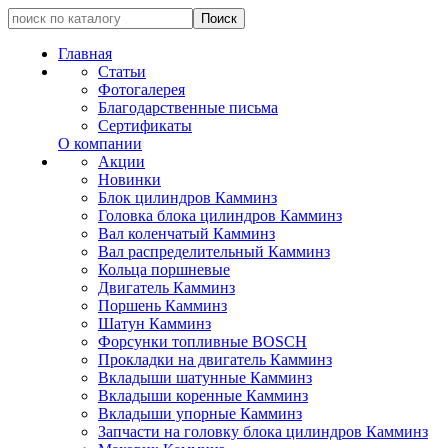
Главная
Статьи
Фотогалерея
Благодарственные письма
Сертификаты
О компании
Акции
Новинки
Блок цилиндров Камминз
Головка блока цилиндров Камминз
Вал коленчатый Камминз
Вал распределительный Камминз
Кольца поршневые
Двигатель Камминз
Поршень Камминз
Шатун Камминз
Форсунки топливные BOSCH
Прокладки на двигатель Камминз
Вкладыши шатунные Камминз
Вкладыши коренные Камминз
Вкладыши упорные Камминз
Запчасти на головку блока цилиндров Камминз