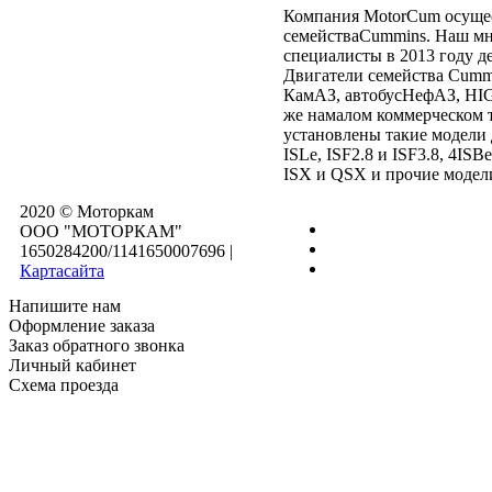
Компания MotorCum осущес
семействаCummins. Наш мн
специалисты в 2013 году д
Двигатели семейства Cumm
КамАЗ, автобусНефАЗ, H
же намалом коммерческом 
установлены такие модели 
ISLe, ISF2.8 и ISF3.8, 4IS
ISX и QSX и прочие модел
2020 © Моторкам
OOO "МОТОРКАМ"
1650284200/1141650007696
|
Картасайта
Напишите нам
Оформление заказа
Заказ обратного звонка
Личный кабинет
Схема проезда