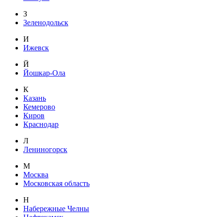
З
Зеленодольск
И
Ижевск
Й
Йошкар-Ола
К
Казань
Кемерово
Киров
Краснодар
Л
Лениногорск
М
Москва
Московская область
Н
Набережные Челны