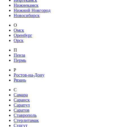
Нефтекамск
Нижнекамск
Нижний Новгород
Новосибирск
О
Омск
Оренбург
Орск
П
Пенза
Пермь
Р
Ростов-на-Дону
Рязань
С
Самара
Саранск
Сарапул
Саратов
Ставрополь
Стерлитамак
Сургут